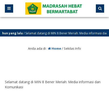
ahun yang lalu
/ Selamat datang di MIN 8 Bener Meriah: Media informasi dan 
Anda ada di :
Home
/
Sekilas Info
Selamat datang di MIN 8 Bener Meriah: Media informasi dan
Komunikasi