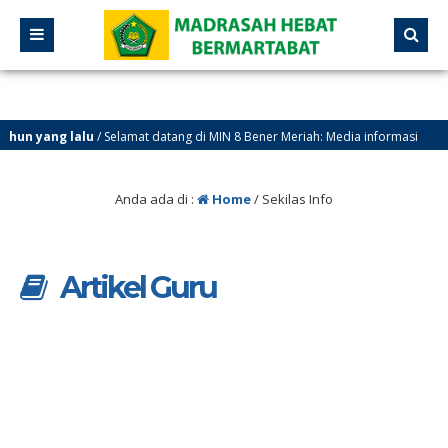
ahun yang lalu
/ Selamat datang di MIN 8 Bener Meriah: Media informasi
 Komunikasi
Anda ada di :
Home
/
Sekilas Info
Artikel Guru